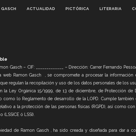
 GASCH
ACTUALIDAD
PICTÓRICA
LITERARIA
C
able
 Gasch – CIF: _____________ – Dirección: Carrer Fernando Pessoa 
 web Ramon Gasch , se compromete a procesar la información de 
que regulan la recopilación y uso de los datos personales de los usu
n la Ley Orgánica 15/1999, de 13 de diciembre, de Protección de D
do como lo Reglamento de desarrollo de la LOPD. Cumple también 
ativo a la protección de las personas físicas (RGPD), así como con 
o (LSSICE ó LSSI).
iedad de Ramon Gasch , ha sido creada y diseñada para dar a con