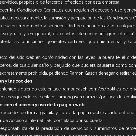
 servicios, propios o de terceros, ofrecidos por esta empresa.
lecer las Condiciones Generales que regulan el acceso y uso genera
plica necesariamente, la sumisión y aceptación de las Condiciones Ge
en cualquier momento y sin necesidad de ningún preaviso, cualquier
cceso y uso y, en general, de cuántos elementos integren el dise
tenta las condiciones generales cada vez que quiera entrar y hac
cto del sitio web en conformidad con las leyes, la buena fe, el orde
ceros, de cualquier daño y perjuicio que pudiera causarse como con
está expresamente prohibida, pudiendo Ramon Gasch denegar o retirar 
n y las cookies
 contenido siguiendo este enlace:
ramongasch.com/es/politica-de-pri
ookies siguiendo este enlace:
ramongasch.com/es/politica-de-cooki
os con el acceso y uso de la página web
 acceder de forma gratuita y libre a la página web, sacado del que 
de Acceso a Internet (ISP) contratada por su cuenta.
ponsabiliza de la prestación de servicios y suministros de tercer