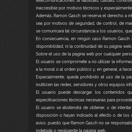
telecomunicaciones, la fiabilidad, calidad, contin
inaccesible por motivos técnicos y especialmente
Además, Ramon Gasch se reserva el derecho a int
sea por motivos de seguridad, de control, de mante
se comunicará tal circunstancia a los usuarios, que
En consecuencia, en ningún caso Ramon Gasch se 
disponibilidad, ni la continuidad de su página web
Sobre el uso de la página web por cualquier perso
El usuario se compromete a no utilizar la informa
a la moral o al orden público y, en general, a ha
Especialmente, queda prohibido el uso de la pá
inutilicen las redes, servidores y otros equipos 
El usuario puede descargar los contenidos q
especificaciones técnicas necesarias para proced
El usuario se abstendrá de obtener, o de intent
disposición o hayan indicado al efecto o de los 
aviso, puesto que Ramon Gasch no se responsabili
indebida o negligente la página web.