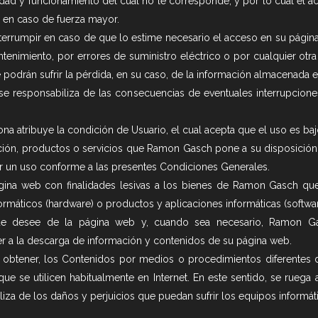
uidad y funcionamiento del cual no le corresponde, y por lo cual el 
 en caso de fuerza mayor.
errumpir en caso de que lo estime necesario el acceso en su página
nimiento, por errores de suministro eléctrico o por cualquier otra cau
 podrán sufrir la pérdida, en su caso, de la información almacenada en
responsabiliza de las consecuencias de eventuales interrupciones, 
.
na atribuye la condición de Usuario, el cual acepta que el uso es baj
ción, productos o servicios que Ramon Gasch pone a su disposición pa
cer un uso conforme a las presentes Condiciones Generales.
gina web con finalidades lesivas a los bienes de Ramon Gasch qu
informáticos (hardware) o productos y aplicaciones informáticas (soft
ue desee de la página web y, cuando sea necesario, Ramon Ga
er a la descarga de información y contenidos de su página web.
ar obtener, los Contenidos por medios o procedimientos diferentes
que se utilicen habitualmente en Internet. En este sentido, se ruega
za de los daños y perjuicios que puedan sufrir los equipos informá