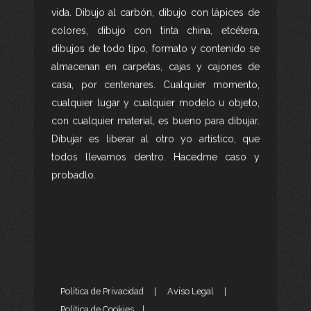
vida. Dibujo al carbón, dibujo con lápices de
colores, dibujo con tinta china, etcétera,
dibujos de todo tipo, formato y contenido se
almacenan en carpetas, cajas y cajones de
casa, por centenares. Cualquier momento,
cualquier lugar y cualquier modelo u objeto,
con cualquier material, es bueno para dibujar.
Dibujar es liberar al otro yo artístico, que
todos llevamos dentro. Hacedme caso y
probadlo.
Política de Privacidad
|
Aviso Legal
|
Política de Cookies
|