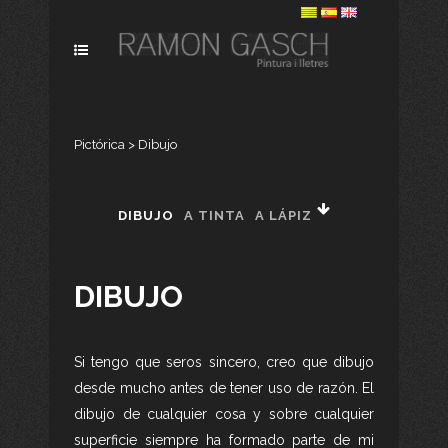
Pictórica
>
Dibujo
DIBUJO
A TINTA
A LÁPIZ
DIBUJO
Si tengo que seros sincero, creo que dibujo
desde mucho antes de tener uso de razón. El
dibujo de cualquier cosa y sobre cualquier
superficie siempre ha formado parte de mi