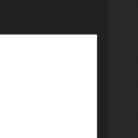
S PER A UN PETIT
mation="" row_type="row"
n="no" type="full_width" angled_section="no"
mage_as_pattern="without_pattern"][vc_column]
 proyecto “Fem de novel·listes” ha llegado a
 3 de junio se hizo la presentación del libro
ibre , escrito por niños y niñas del CEIP Josep