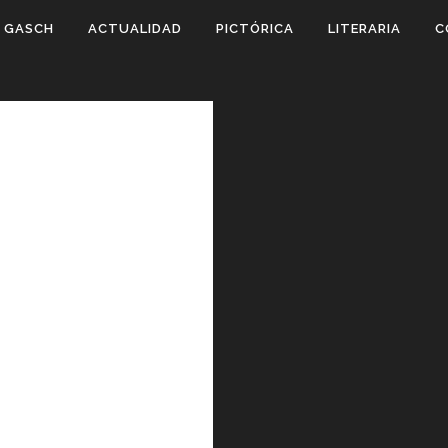
 GASCH
ACTUALIDAD
PICTÓRICA
LITERARIA
C
NATIVOS:
" row_type="row"
ll_width" angled_section="no"
"without_pattern"][vc_column]
escritores del Montseny),
os literarios alternativos.
los es el blog llamado Voces
m) que incorpora diferentes
s...