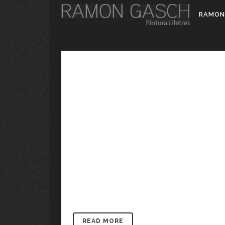
RAMON
GEM, PROYECTOS ALTER
[vc_row css_animation="
use_row_as_full_screen_section="no" type="fu
text_align="left" background_image_as_pattern=
[vc_column_text]Desde el GEM (Grupo de 
también hemos puesto en marcha dos proyect
[/vc_column_text][vc_column_text] Uno de el
del Montseny (veusdelmontseny.blogspot.co
trabajos tanto de dibujo y pintura como artículo
READ MORE