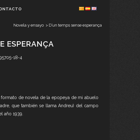
ONTACTO
Novela y ensayo
>
D’un temps sense esperança
SE ESPERANÇA
4-95705-18-4
en formato de novela de la epopeya de mi abuelo
 padre, que también se llama Andreu) del campo
l año 1939.