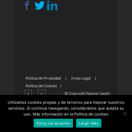
Política de Privacidad
|
Aviso Legal
|
Política de Cookies
|
Disseny
© Copyright Ramon Gasch
Web
i
Màrketing Digital
per
Utilizamos cookies propias y de terceros para mejorar nuestros
servicios. Si continúa navegando, consideramos que acepta su
aTotArreu.com
uso. Más información en la Política de cookies
Estoy de acuerdo
Llegir més