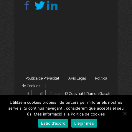
Política de Privacitat
|
Avís Legal
|
Política
de Cookies
|
Disseny
© Copyright Ramon Gasch
Web
i
Màrketing Digital
per
Utilitzem cookies pròpies i de tercers per millorar els nostres
serveis. Si continua navegant , considerem que accepta el seu
aTotArreu.com
ús. Més informació a la Política de cookies
Estic d'acord
Llegir més