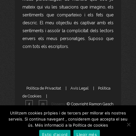
mateix qui viu les situacions que imagino, els
sentiments que comparteixo i els fets que
descric. El meu objectiu és captivar amb els
sentiments i assolir la complicitat dels lectors
envers els meus personatges. Suposo que
com tots els escriptors.
Política de Privacitat
|
Avís Legal
|
Política
de Cookies
|
Disseny
© Copyright Ramon Gasch
Web
i
Màrketing Digital
per
Utilitzem cookies pròpies i de tercers per millorar els nostres
serveis. Si continua navegant , considerem que accepta el seu
aTotArreu.com
ús. Més informació a la Política de cookies
Estic d'acord
Llegir més