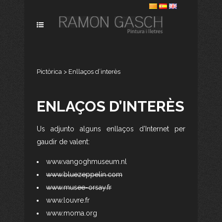
Pictòrica
>
Enllaços d’interès
ENLAÇOS D’INTERÈS
Us adjunto alguns enllaços d’Internet per
gaudir de valent:
www.vangoghmuseum.nl
www.bluezeppelin.com
www.musee-orsay.fr
www.louvre.fr
www.moma.org