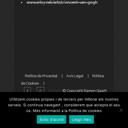
www.artsy.net/artist/vincent-van-gogh
Política de Privacitat
|
Avís Legal
|
Política
de Cookies
|
Disseny
© Copyright Ramon Gasch
Web
i
Màrketing Digital
per
Utilitzem cookies pròpies i de tercers per millorar els nostres
serveis. Si continua navegant , considerem que accepta el seu
aTotArreu.com
ús. Més informació a la Política de cookies
Estic d'acord
Llegir més