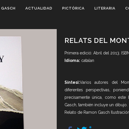
 GASCH
ACTUALIDAD
PICTÓRICA
LITERARIA
C
RELATS DEL MON
Primera edició: Abril del 2013. IS
Idioma:
catalan
Síntesi:
Varios autores del Mo
diferentes perspectivas, ponie
precisamente única, como este li
Gasch, también incluye un dibujo.
Relato de Ramon Gasch
Ilustraci