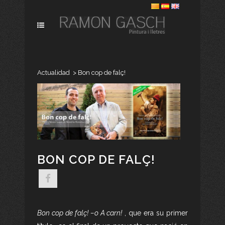
Actualidad
>
Bon cop de falç!
BON COP DE FALÇ!
Bon cop de falç! –o A carn!
, que era su primer