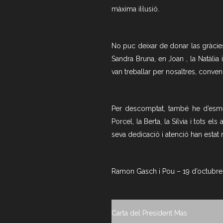
màxima il·lusió.
No puc deixar de donar las gràcies 
Sandra Bruna, en Joan , la Natàlia
van treballar per nosaltres, convenç
Per descomptat, també he d’esmen
Porcel, la Berta, la Sílvia i tots el
seva dedicació i atenció han estat
Ramon Gasch i Pou – 19 d’octubre
Carta del President Mas