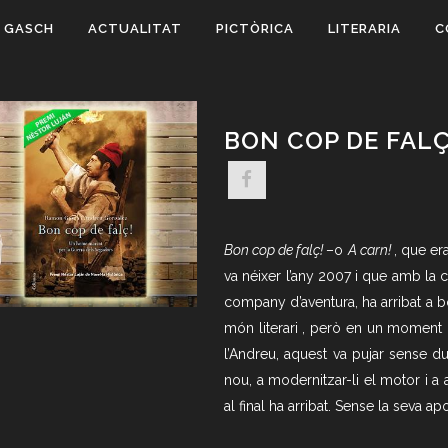
 GASCH
ACTUALITAT
PICTÒRICA
LITERARIA
C
BON COP DE FALÇ
Bon cop de falç!
–o
A carn!
, que er
va néixer l’any 2007 i que amb la 
company d’aventura, ha arribat a b
món literari , però en un moment
l’Andreu, aquest va pujar sense du
nou, a modernitzar-li el motor i a
al final ha arribat. Sense la seva a