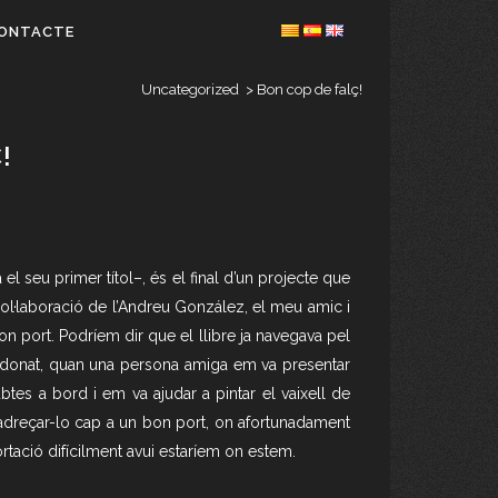
ONTACTE
Uncategorized
>
Bon cop de falç!
!
a el seu primer títol–, és el final d’un projecte que
col·laboració de l’Andreu González, el meu amic i
on port. Podríem dir que el llibre ja navegava pel
 donat, quan una persona amiga em va presentar
btes a bord i em va ajudar a pintar el vaixell de
 adreçar-lo cap a un bon port, on afortunadament
portació difícilment avui estaríem on estem.