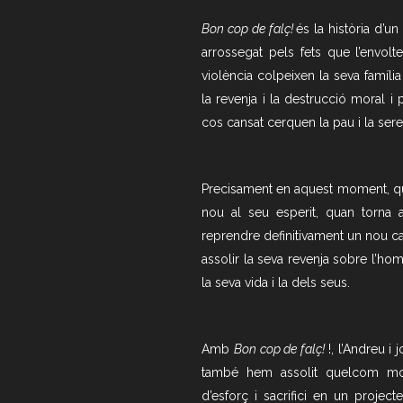
Bon cop de falç!
és la història d
arrossegat pels fets que l’envolt
violència colpeixen la seva famíli
la revenja i la destrucció moral i 
cos cansat cerquen la pau i la seren
Precisament en aquest moment, quan
nou al seu esperit, quan torna a
reprendre definitivament un nou 
assolir la seva revenja sobre l’ho
la seva vida i la dels seus.
Amb
Bon cop de falç!
!, l’Andreu 
també hem assolit quelcom mol
d’esforç i sacrifici en un projec