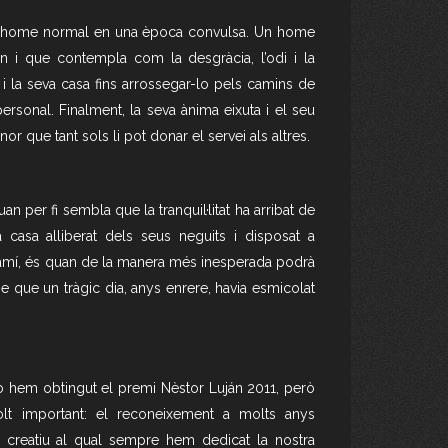
’un home normal en una època convulsa. Un home
en i que contempla com la desgràcia, l’odi i la
a i la seva casa fins arrossegar-lo pels camins de
personal. Finalment, la seva ànima eixuta i el seu
or que tant sols li pot donar el servei als altres.
 per fi sembla que la tranquil·litat ha arribat de
 casa alliberat dels seus neguits i disposat a
camí, és quan de la manera més inesperada podrà
me que un tràgic dia, anys enrere, havia esmicolat
i jo hem obtingut el premi Nèstor Luján 2011, però
t important: el reconeixement a molts anys
te creatiu al qual sempre hem dedicat la nostra