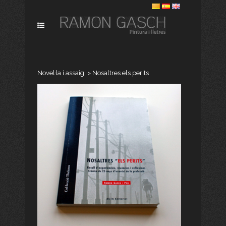
Novel·la i assaig
>
Nosaltres els perits