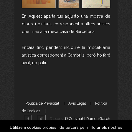
En Aquest aparta tus adjunto una mostra de
dibuix i pintura, corresponent a altres artistes
que hi ha a la meva casa de Barcelona.
Encara tinc pendent incloure la miscel•lània
artística corresponent a Cambrils, però ho faré
aviat, no patiu.
Política de Privacitat
|
Avís Legal
|
Política
de Cookies
|
Disseny
© Copyright Ramon Gasch
Web
i
Màrketing Digital
per
Utilitzem cookies pròpies i de tercers per millorar els nostres