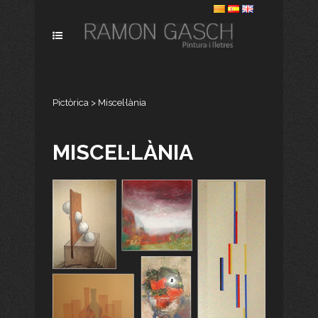
Pictòrica
>
Miscel·lània
MISCEL·LÀNIA